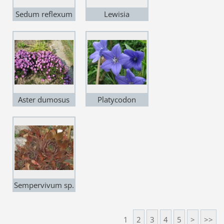
Sedum reflexum
Lewisia
f.cristatum
cotyledon
Aster dumosus
Platycodon
sp.
grandiflorum
Sempervivum sp.
1
2
3
4
5
>
>>