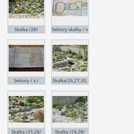
Skalka /28/
Sektory skalky / x
/
Sektory / x /
Skalka/26,27,30,
33/
Skalka /25,28/
Skalka /24,28/