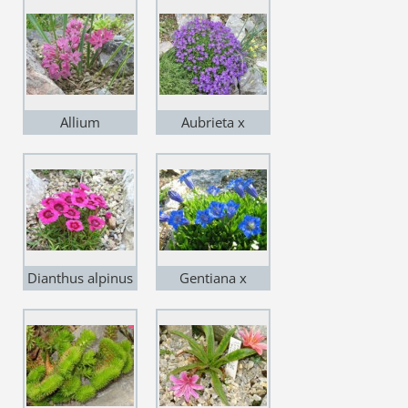
Allium
Aubrieta x
oreophyllum
cultorum
´Blaumeise´
Dianthus alpinus
Gentiana x
´Joan´s Blood´
acaulis