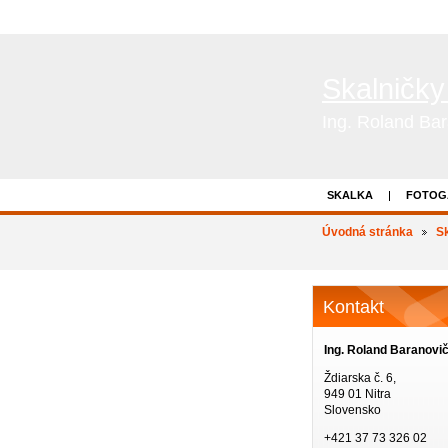
Skalničky
Ing. Roland Ba
SKALKA
FOTOG
Úvodná stránka
Sk
Kontakt
Ing. Roland Baranovi
Ždiarska č. 6,
949 01 Nitra
Slovensko
+421 37 73 326 02