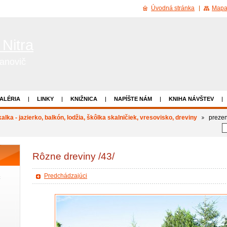
Úvodná stránka
Mapa
 Nitra
ranovič
ALÉRIA
LINKY
KNIŽNICA
NAPÍŠTE NÁM
KNIHA NÁVŠTEV
alka - jazierko, balkón, lodžia, škôlka skalničiek, vresovisko, dreviny
prezen
Rôzne dreviny /43/
Predchádzajúci
č