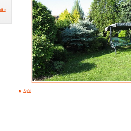
l.c
Späť