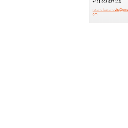
+421 903 927 113
roland.b
aranovic
@gmai
om