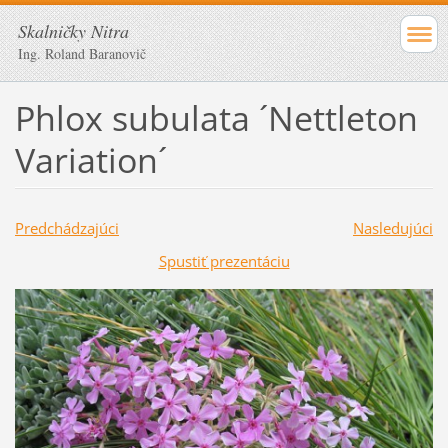
Skalničky Nitra
Ing. Roland Baranovič
Phlox subulata ´Nettleton
Variation´
Predchádzajúci
Nasledujúci
Spustiť prezentáciu